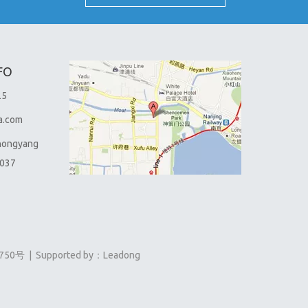
FO
25
a.com
hongyang
0037
750号
| Supported by：
Leadong