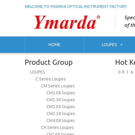
WELCOME TO YMARDA OPTICAL INSTRUMENT FACTORY
Spec
of t
HOME
LOUPES
Product Group
Hot K
LOUPES
0-9
A
C Series Loupes
CM Series Loupes
CM2.0X loupes
CM2.5X loupes
CM3.0X loupes
CM3.5X loupes
CM4.0X loupes
CH Series Loupes
CH2.0X loupes