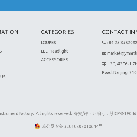
MATION
CATEGORIES
CONTACT IN
LOUPES
+86 25 855209

S
LED Headlight
market@ymard

S
ACCESSORIES
12C, #276-1 Z

Road, Nanjing, 21
 US
 Instrument Factory. All rights reserved. 备案/许可证编号：
苏ICP备19046
苏公网安备 32010202010644号