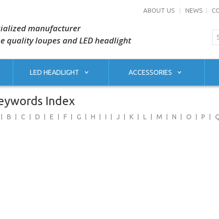
ABOUT US
|
NEWS
|
C
ialized manufacturer
he quality loupes and LED headlight
LED HEADLIGHT
ACCESSORIES
eywords Index
B
C
D
E
F
G
H
I
J
K
L
M
N
O
P