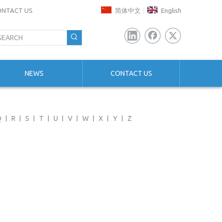
ONTACT US
简体中文
English
|
NEWS
CONTACT US
Q
R
S
T
U
V
W
X
Y
Z